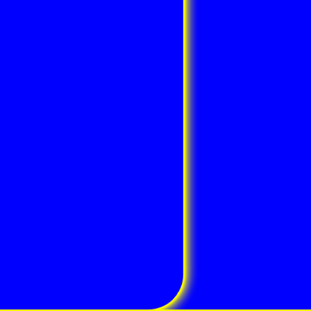
cập, các liên kết bạn đã nhấp vào, thời gian bạn dành ch
ịch vụ bạn đã tương tác.
nh luận, chia sẻ trên website.
n bên thứ ba, chẳng hạn như thông tin về bạn từ các mạ
9ok.works.
cấp bởi các nhà cung cấp dịch vụ thanh toán.
 trình bạn sử dụng website
99ok
và trong khoảng thời g
húng tôi sẽ xóa hoặc ẩn các thông tin cá nhân của bạn.
 của bạn
 bạn để: