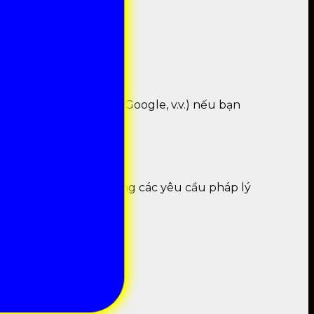
o từng trang.
ng xã hội (Facebook, Google, v.v.) nếu bạn
ian cần thiết để đáp ứng các yêu cầu pháp lý