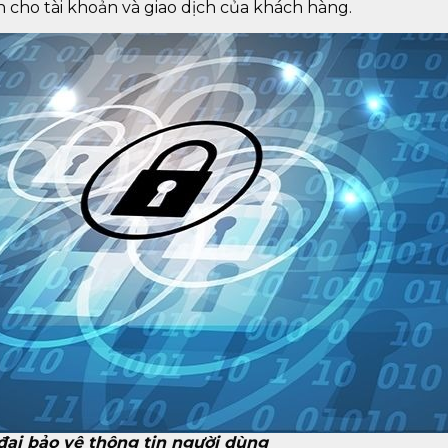
 cho tài khoản và giao dịch của khách hàng.
ại bảo vệ thông tin người dùng