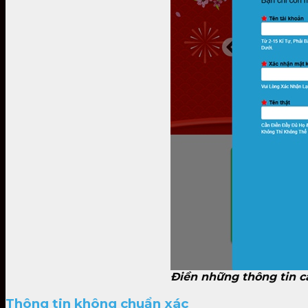
Điền những thông tin cầ
Thông tin không chuẩn xác