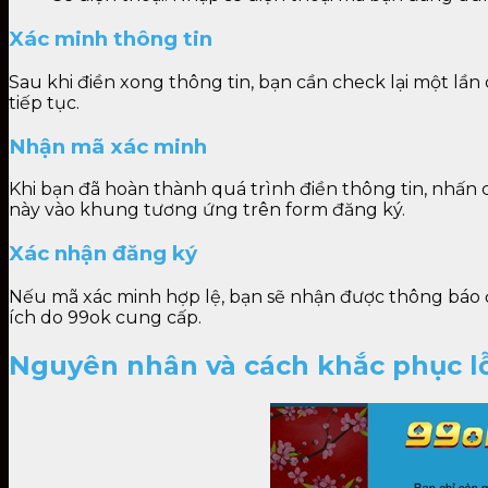
Xác minh thông tin
Sau khi điền xong thông tin, bạn cần check lại một lần 
tiếp tục.
Nhận mã xác minh
Khi bạn đã hoàn thành quá trình điền thông tin, nhấn 
này vào khung tương ứng trên form đăng ký.
Xác nhận đăng ký
Nếu mã xác minh hợp lệ, bạn sẽ nhận được thông báo đ
ích do 99ok cung cấp.
Nguyên nhân và cách khắc phục lỗ