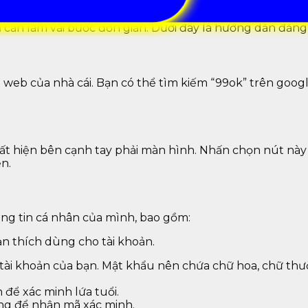
hoản tham gia tại 99OK
hỉ cần làm vài bước đơn giản. Dưới đây là hướng dẫn đ
g web của nhà cái. Bạn có thể tìm kiếm “99ok” trên go
ất hiện bên cạnh tay phải màn hình. Nhấn chọn nút này
ền.
hông tin cá nhân của mình, bao gồm:
n thích dùng cho tài khoản.
ài khoản của bạn. Mật khẩu nên chứa chữ hoa, chữ thườn
để xác minh lứa tuổi.
ùng để nhận mã xác minh.