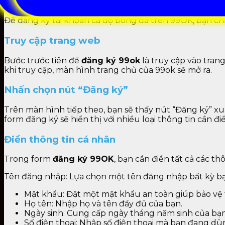
Chi tiết cách tạo tài k
Để đăng ký tài khoản cá độ bóng đá trên 99OK, bạn c
Truy cập trang web
Bước trước tiên để
đăng ký 99ok
là truy cập vào tran
khi truy cập, màn hình trang chủ của 99ok sẽ mở ra.
Nhấn chọn nút “Đăng ký”
Trên màn hình tiếp theo, bạn sẽ thấy nút “Đăng ký” xu
form đăng ký sẽ hiển thị với nhiều loại thông tin cần đi
Điền thông tin cá nhân
Trong form
đăng ký 99OK
, bạn cần điền tất cả các t
Tên đăng nhập: Lựa chọn một tên đăng nhập bất kỳ bạ
Mật khẩu: Đặt một mật khẩu an toàn giúp bảo vệ t
Họ tên: Nhập họ và tên đầy đủ của bạn.
Ngày sinh: Cung cấp ngày tháng năm sinh của bạn 
Số điện thoại: Nhập số điện thoại mà bạn đang d