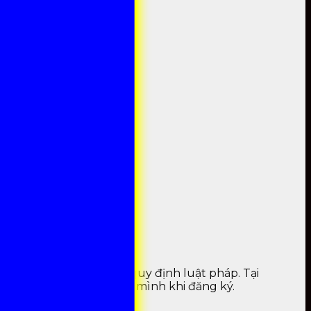
n, bạn cần độ tuổi theo quy định luật pháp. Tại
n xác nhận về độ tuổi của mình khi đăng ký.