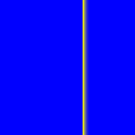
ký 99ok
ảo một vài tiêu chí cơ bản cho việc tham gia. Trước tiê
ne là 18 tuổi. Điều này có nghĩa là bạn cần gửi thông ti