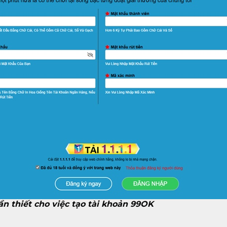
n thiết cho việc tạo tài khoản 99OK