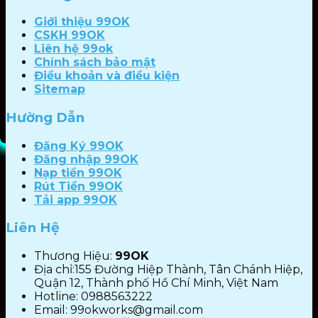
Giới thiệu 99OK
CSKH 99OK
Liên hệ 99ok
Chính sách bảo mật
Điều khoản và điều kiện
Sitemap
Hường Dẫn
Đăng Ký 99OK
Đăng nhập 99OK
Nạp tiền 99OK
Rút Tiền 99OK
Tải app 99OK
Liên Hệ
Thương Hiệu:
99OK
Địa chỉ:155 Đường Hiệp Thành, Tân Chánh Hiệp,
Quận 12, Thành phố Hồ Chí Minh, Việt Nam
Hotline: 0988563222
Email:
99okworks@gmail.com