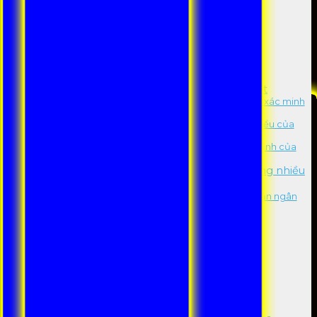
giản, dễ dàng nhất.
Table of Contents
Điều kiện rút tiền 99OK thành viên cần biết
Bắt buộc người chơi hoàn thành quá trình xác minh
danh tính
Số dư cần đáp ứng quy định số tiền tối thiểu của
nhà cái
Đảm bảo tài khoản không vi phạm quy định của
nhà cái
Hướng dẫn rút tiền từ tài khoản 99OK bằng nhiều
hình thức
Cách thức rút tiền trên 99OK qua tài khoản ngân
hàng
Rút tiền 99OK bằng thẻ cào điện thoại
Các nguyên nhân không rút tiền được
Tài khoản chưa được xác minh
Vi phạm quy định của nhà cái
Lỗi hệ thống
Một số lưu ý cần biết khi rút tiền 99OK
Kết luận