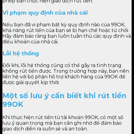
phép bạn thực hiện giao dịch rút tiền.
Vi phạm quy định của nhà cái
Nếu bạn đã vi phạm bất kỳ quy định nào của 99OK,
khả năng rút tiền của bạn sẽ bị hạn chế hoặc từ chối.
Hãy đảm bảo rằng bạn luôn tuân thủ các quy định và
điều khoản của nhà cái.
Lỗi hệ thống
Đôi khi, lỗi hệ thống cũng có thể gây ra tình trạng
không rút tiền được. Trong trường hợp này, bạn nên
liên hệ với bộ phận hỗ trợ khách hàng của 99OK để
được giải quyết kịp thời.
Một số lưu ý cần biết khi rút tiền
99OK
Khi thực hiện rút tiền từ tài khoản 99OK, có một số
lưu ý quan trọng mà bạn cần ghi nhớ để đảm bảo
giao dịch diễn ra suôn sẻ và an toàn.