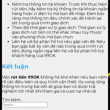
Kiểm tra thông tin tài khoản: Trước khi thực hiện
rút tiền, hãy kiểm tra kỹ thông tin tài khoản ngân
hàng hoặc ví điện tử mà bạn đã nhập. Đảm bảo
rằng mọi thông tin đều chính xác để tránh sai
sót trong quá trình giao dịch.
Theo dõi thời gian xử lý giao dịch: Thời gian xử lý
giao dịch rút tiền có thể khác nhau tùy thuộc
vào phương thức mà bạn chọn.
Liên hệ với bộ phận hỗ trợ nếu gặp vấn đề: Nếu
bạn gặp bất kỳ vấn đề nào trong quá trình rút
tiền, đừng ngần ngại liên hệ với bộ phận hỗ trợ
khách hàng của 99OK.
Kết luận
Việc
rút tiền 99OK
không hề khó khăn nếu bạn nắm
rõ các điều kiện và quy trình cần thiết. Hy vọng rằng
thông tin trong bài viết sẽ giúp bạn có được trải
nghiệm tốt nhất khi tham gia cá cược tại nhà cái.
Tìm kiếm…