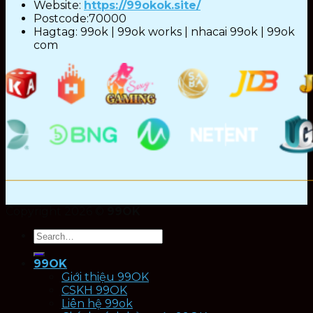
Website:
https://99okok.site/
Postcode:70000
Hagtag: 99ok | 99ok works | nhacai 99ok | 99ok
com
Copyright 2026 ©
99OK
99OK
Giới thiệu 99OK
CSKH 99OK
Liên hệ 99ok