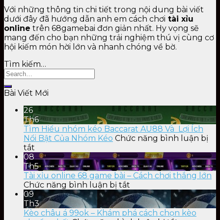
Với những thông tin chi tiết trong nội dung bài viết
dưới đây đã hướng dẫn anh em cách chơi
tài xỉu
online
trên 68gamebai đơn giản nhất. Hy vọng sẽ
mang đến cho bạn những trải nghiệm thú vị cùng cơ
hội kiếm món hời lớn và nhanh chóng về bờ.
Tìm kiếm…
Bài Viết Mới
26
Th6
Tìm Hiểu nhóm kéo Baccarat AU88 Và Lợi Ích
Nổi Bật Của Nhóm Kéo
Chức năng bình luận bị
ở
tắt
Tìm
08
Hiểu
Th5
nhóm
Tài xỉu online 68 game bài – Cách chơi thắng lớn
kéo
ở
Chức năng bình luận bị tắt
Baccarat
Tài
09
AU88
xỉu
Th3
Và
online
Kèo châu á 99ok – Khám phá cách chọn kèo