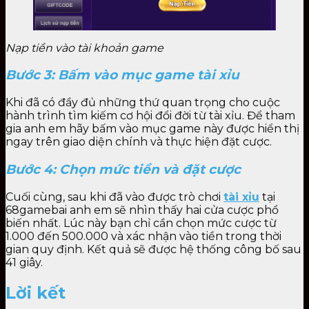
Nạp tiền vào tài khoản game
Bước 3: Bấm vào mục game tài xỉu
Khi đã có đầy đủ những thứ quan trọng cho cuộc
hành trình tìm kiếm cơ hội đổi đời từ tài xỉu. Để tham
gia anh em hãy bấm vào mục game này được hiển thị
ngay trên giao diện chính và thực hiện đặt cược.
Bước 4: Chọn mức tiền và đặt cược
Cuối cùng, sau khi đã vào được trò chơi
tài xỉu
tại
68gamebai anh em sẽ nhìn thấy hai cửa cược phổ
biến nhất. Lúc này bạn chỉ cần chọn mức cược từ
1.000 đến 500.000 và xác nhận vào tiền trong thời
gian quy định. Kết quả sẽ được hệ thống công bố sau
41 giây.
Lời kết