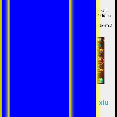
thắng. Cụ thể:
Tài: Ở cửa này anh em cần đưa ra dự đoán kết
quả sau khi mở bát sẽ gồm có từ 11 đến 17 điểm
trên tổng ba viên xúc xắc.
Xỉu: Nếu chọn xỉu, bạn sẽ trúng khi tổng điểm 3
viên xúc xắc từ 4 đến 10.
Các cửa cược trong tài xỉu online
Hướng dẫn tham gia chơi tài xỉu
online trên 68gamebai