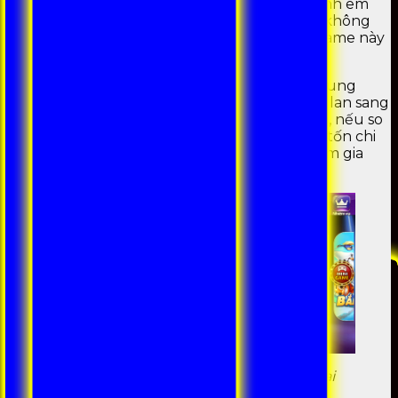
online
là một trò chơi luôn được đông đảo anh em
bet thủ ưa chuộng. Bởi luật lệ khá đơn giản, không
phức tạp như những thể loại khác nên tựa game này
được đánh giá phù hợp cho mọi đối tượng.
Về cơ bản, tài xỉu có nguồn gốc xuất xứ từ Trung
Quốc sau này ngày càng trở nên phổ biến và lan sang
các nước khác trong đó có Việt Nam. Ngoài ra, nếu so
với trước kia anh em phải cất công cũng như tốn chi
phí để đi đến những sòng bạc tự mọc để tham gia
chơi.
Đôi nét tổng quan về tài xỉu online 68gamebai