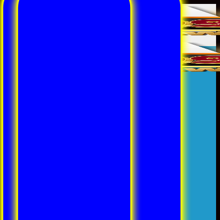
Skip
to
content
99OK
Giới thiệu 99OK
CSKH 99OK
Liên hệ 99ok
Chính sách bảo mật 99OK
Điều khoản và điều kiện 99OK
Đăng Ký
Khuyến mãi 99OK
Đăng Nhập
HƯỚNG DẪN
Đăng ký 99ok
Khuyến mãi
Đăng Nhập 99OK
Nạp Tiền 99OK
Rút tiền 99OK
Tải App 99OK
Thể Thao
Xổ Số
Casino
Bắn Cá
Đá Gà
Nổ Hũ