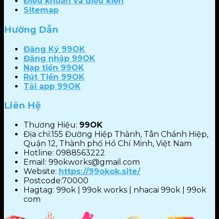
Điều khoản và điều kiện
Sitemap
Hường Dẫn
Đăng Ký 99OK
Đăng nhập 99OK
Nạp tiền 99OK
Rút Tiền 99OK
Tải app 99OK
Liên Hệ
Thương Hiệu:
99OK
Địa chỉ:155 Đường Hiệp Thành, Tân Chánh Hiệp,
Quận 12, Thành phố Hồ Chí Minh, Việt Nam
Hotline: 0988563222
Email:
99okworks@gmail.com
Website:
https://99okok.site/
Postcode:70000
Hagtag: 99ok | 99ok works | nhacai 99ok | 99ok
com