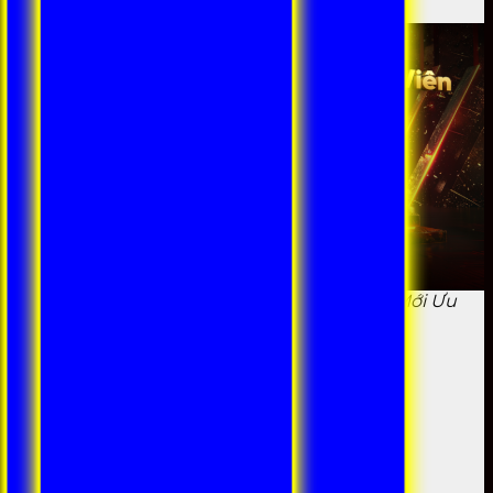
Khuyến Mãi 79king Chào Mừng Thành Viên Mới Ưu
Đãi Hấp Dẫn Nhất
Table of Contents
Ưu đãi đặc biệt
Điều khoản và điều kiện